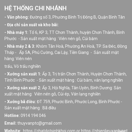
HỆ THỐNG CHI NHÁNH
- Văn phòng:
Đường số 3, Phường Bình Trị Đông B, Quận Bình Tân
- Địa chỉ sản xuất và kho bãi:
- Nhà máy 1:
Tổ 6, KP 3, TT Chơn Thành, huyện Chơn Thành, Bình
Phước - Sản xuất mặt hàng : Viên nén gỗ, Củi băm
- Nhà máy 2 & 3:
Khóm Tân Hoà, Phường An Hoà, TP. Sa Đéc, Đồng
Tháp - Ấp 5A, Phú Cường, Cai Lậy, Tiền Giang - Sản xuất mặt
hàng: Viên nén
trấu, Vỏ trấu nghiền
- Xưởng sản xuất 1:
Ấp 3, Trị trấn Chơn Thành, Huyện Chơn Thành,
Tỉnh Bình Phước - Sản xuất mặt hàng : Củi băm, ván lạng nghiền
- Xưởng sản xuất 2:
Ấp 3, Hội Nghĩa, Tân Uyên, Bình Dương: Sản
xuất mặt hàng: Viên nén gỗ, Củi ép, Ván lạng nghiền
- Xưởng bã điều:
ĐT 759, Phước Bình, Phước Long, Bình Phước -
Sản xuất mặt hàng : Bã điều
Hotline:
0914 194 046
Email:
thuyvanptc@gmail.com
Website:
https://chatdotsinhkhoi.com or https://nhienlieuxanh.net