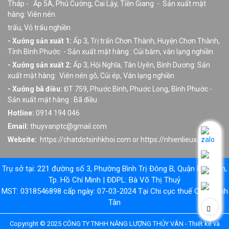
Tháp - Ấp 5A, Phú Cường, Cai Lậy, Tiền Giang - Sản xuất mặt
hàng: Viên nén
trấu, Vỏ trấu nghiền
- Xưởng sản xuất 1:
Ấp 3, Trị trấn Chơn Thành, Huyện Chơn Thành,
Tỉnh Bình Phước - Sản xuất mặt hàng : Củi băm, ván lạng nghiền
- Xưởng sản xuất 2:
Ấp 3, Hội Nghĩa, Tân Uyên, Bình Dương: Sản
xuất mặt hàng: Viên nén gỗ, Củi ép, Ván lạng nghiền
- Xưởng bã điều:
ĐT 759, Phước Bình, Phước Long, Bình Phước -
Sản xuất mặt hàng : Bã điều
Hotline:
0914 194 046
Email:
thuyvanptc@gmail.com
Website:
https://chatdotsinhkhoi.com or https://nhienlieuxanh.net
Trụ sở tại: 221 đường số 3, Phường Bình Trị Đông B, Quận Bình Tân,
Tp. Hồ Chí Minh | ĐDPL: Bà Võ Thị Thuỷ
MST: 0318546898 cấp ngày: 07-03-2024 Tại Chi cục thuế Quận Bình
Tân
Copyright © 2025 CÔNG TY TNHH NĂNG LƯỢNG THỦY VÂN - Thiết kế và